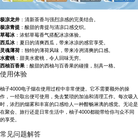
极凉龙井
：清新茶香与强烈凉感的完美结合。
极凉青提
：酸甜的青提与清凉口感交织。
草莓冰
：浓郁草莓香气搭配冰凉体验。
西瓜冰
：夏日的清爽西瓜，带来冰凉的感官享受。
灵魂薄荷
：独特的薄荷风味，带来冷冽清爽的口感。
水蜜桃
：甜美水蜜桃，令人回味无穷。
西柚百香果
：酸甜的西柚与百香果的碰撞，别具一格。
使用体验
柚子4000电子烟在使用过程中非常便捷。它不需要额外的操
作，一经取出便可使用，免去繁琐的加油和清理工作。每次吸入
时，浓烈的烟雾和丰富的口感给人一种酣畅淋漓的感觉。无论是
在聚会、旅行还是日常生活中，柚子4000都能带给你与众不同
的享受。
常见问题解答