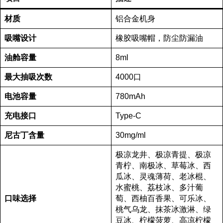
材质
铝合金机身
吸嘴设计
橡胶吸嘴帽，防尘防漏油
油舱容量
8ml
最大抽吸次数
4000口
电池容量
780mAh
充电接口
Type-C
尼古丁含量
30mg/ml
极凉龙井、极凉青提、极凉
青柠、南极冰、草莓冰、西
瓜冰、灵魂薄荷、老冰棍、
水蜜桃、荔枝冰、多汁葡
口味选择
萄、西柚百香果、可乐冰、
桃气乌龙、抹茶冰激淋、绿
豆冰、柠檬菠萝、高凉柠檬