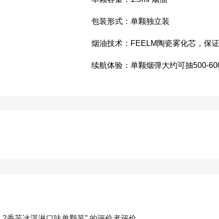
包装形式：单颗独立装
烟油技术：FEELM陶瓷雾化芯，保
续航体验：单颗烟弹大约可抽500-6
ro 2香芋冰淇淋口味单颗装” 的评价者
评价