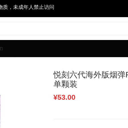
物质，未成年人禁止访问
们
淇淋口味单颗装
悦刻六代海外版烟弹Rel
单颗装
¥
53.00