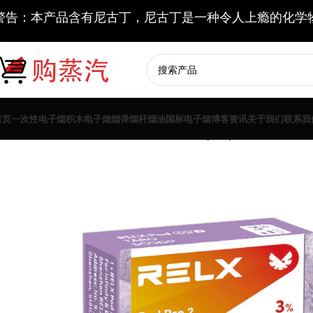
警告：本产品含有尼古丁，尼古丁是一种令人上瘾的化学
首页
一次性电子烟
积木电子烟
烟弹
烟杆
烟油
国标电子烟
博客资讯
关于我们
联系我
悦刻海外版烟弹
悦刻六代海外版烟弹Relx pod pro 2香芋冰