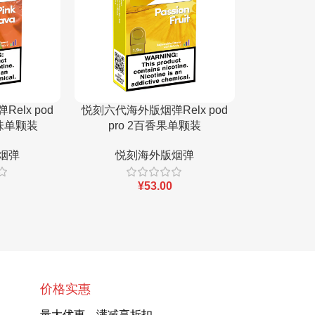
elx pod
悦刻六代海外版烟弹Relx pod
悦刻六代海外
口味单颗装
pro 2百香果单颗装
pro 2
烟弹
悦刻海外版烟弹
悦刻
¥
53.00
价格实惠
量大优惠，满减享折扣