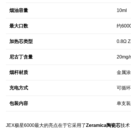
烟油容量
10ml
最大口数
约600
加热芯类型
0.8Ω 
尼古丁含量
20mg
烟杆材质
金属涂
充电方式
可循环
包装内容
单支装
JEX极星6000最大的亮点在于它采用了
Zeramica陶瓷芯
技术