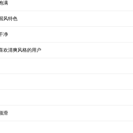
饱满
国风特色
干净
喜欢清爽风格的用户
顺滑