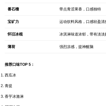
番石榴
带点青涩果香，口感独特
宝矿力
运动饮料风格，口感轻盈清
怀旧冰棍
冰淇淋味道浓郁，带有淡淡
薄荷
强烈凉感，提神醒脑
推荐口味TOP 5：
西瓜冰
青提
香芋冰激淋