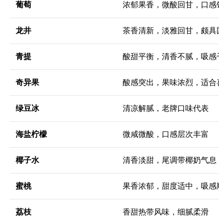
葡萄
浓郁果香，微酸回甘，口感
龙井
茶香清新，淡雅回甘，颇具
青提
酸甜平衡，清香不腻，吸感
奇异果
酸感突出，果味浓烈，适合
绿豆冰
清凉解腻，老牌口味代表
海盐柠檬
微咸微酸，口感层次丰富
椰子水
清香淡甜，尾调带椰奶气息
蜜桃
果香浓郁，甜度适中，吸感
荔枝
香甜热带风味，细腻柔滑