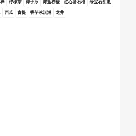
冰棒
柠檬茶
椰子冰
海盐柠檬
红心番石榴
绿宝石甜瓜
桃
西瓜
青提
香芋冰淇淋
龙井