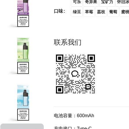
可乐
奇异果
宝矿力
怀旧
口味
绿豆
草莓
荔枝
葡萄
蜜
联系我们
电池容量：600mAh
充电接口：Type-C