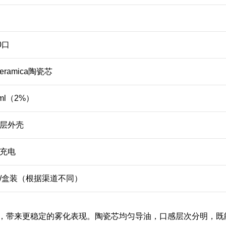
0口
Zeramica陶瓷芯
/ml（2%）
层外壳
充电
/盒装（根据渠道不同）
，带来更稳定的雾化表现。陶瓷芯均匀导油，口感层次分明，既