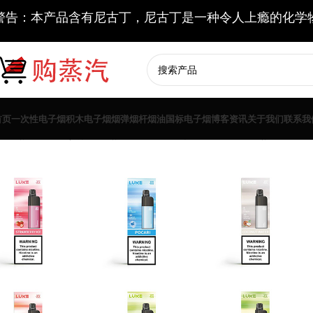
警告：本产品含有尼古丁，尼古丁是一种令人上瘾的化学
首页
一次性电子烟
积木电子烟
烟弹
烟杆
烟油
国标电子烟
博客资讯
关于我们
联系我
一次性电子烟
其他一次性电子烟
JEX极星6000口一次性电子烟