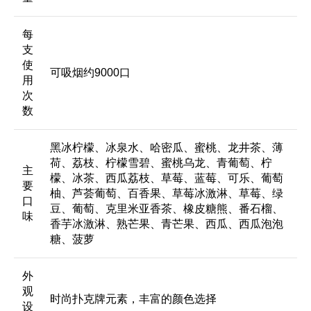
每
支
使
可吸烟约9000口
用
次
数
黑冰柠檬、冰泉水、哈密瓜、蜜桃、龙井茶、薄
荷、荔枝、柠檬雪碧、蜜桃乌龙、青葡萄、柠
主
檬、冰茶、西瓜荔枝、草莓、蓝莓、可乐、葡萄
要
柚、芦荟葡萄、百香果、草莓冰激淋、草莓、绿
口
豆、葡萄、克里米亚香茶、橡皮糖熊、番石榴、
味
香芋冰激淋、熟芒果、青芒果、西瓜、西瓜泡泡
糖、菠萝
外
观
时尚扑克牌元素，丰富的颜色选择
设