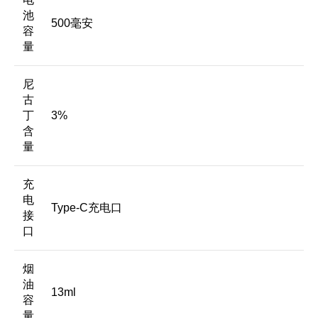
池
500毫安
容
量
尼
古
丁
3%
含
量
充
电
Type-C充电口
接
口
烟
油
13ml
容
量