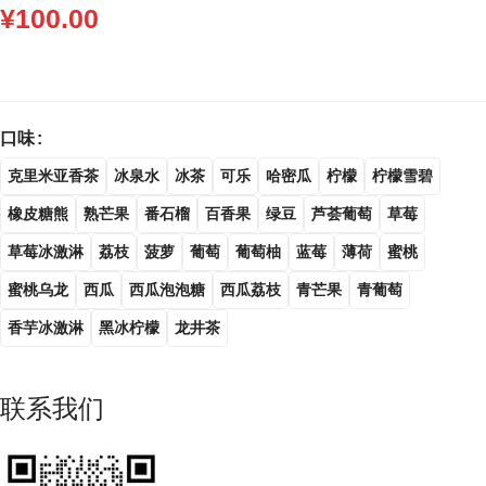
¥
100.00
口味
克里米亚香茶
冰泉水
冰茶
可乐
哈密瓜
柠檬
柠檬雪碧
橡皮糖熊
熟芒果
番石榴
百香果
绿豆
芦荟葡萄
草莓
草莓冰激淋
荔枝
菠萝
葡萄
葡萄柚
蓝莓
薄荷
蜜桃
蜜桃乌龙
西瓜
西瓜泡泡糖
西瓜荔枝
青芒果
青葡萄
香芋冰激淋
黑冰柠檬
龙井茶
联系我们