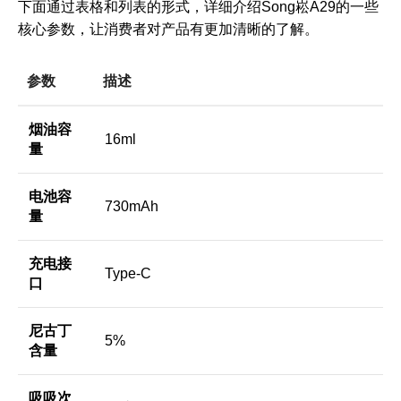
下面通过表格和列表的形式，详细介绍Song崧A29的一些
核心参数，让消费者对产品有更加清晰的了解。
参数
描述
烟油容
16ml
量
电池容
730mAh
量
充电接
Type-C
口
尼古丁
5%
含量
吸吸次