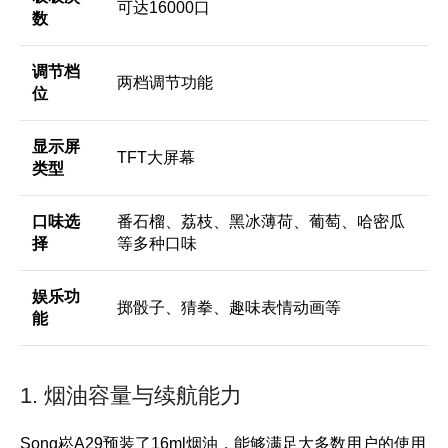
可达16000口
数
调节档
两档调节功能
位
显示屏
TFT大屏幕
类型
口味选
番石榴、荔枝、黑冰薄荷、葡萄、哈密瓜
择
等多种口味
娱乐功
掷骰子、猜拳、趣味表情动画等
能
1. 烟油容量与续航能力
Song崧A29预装了16ml烟油，能够满足大多数用户的使用