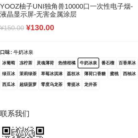
YOOZ柚子UNI独角兽10000口一次性电子烟-
液晶显示屏-无害金属涂层
¥
130.00
¥
150.00
口味
牛奶冰泉
冰葡萄
冻柠茶
灵魂薄荷
热情柑橘
牛奶冰泉
番石榴
百香果冰
绿豆冰
茉莉绿茶
草莓冰淇淋
荔枝冰
薄荷口香糖
蜜桃
西柚冰
西瓜冰
超级菠萝
零度乌龙茶
青提冰
龙井茶
联系我们