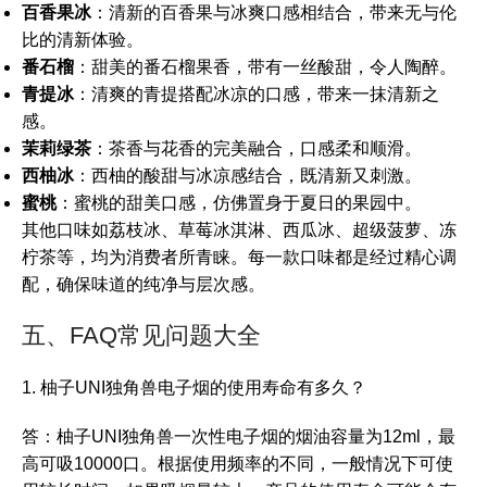
百香果冰
：清新的百香果与冰爽口感相结合，带来无与伦
比的清新体验。
番石榴
：甜美的番石榴果香，带有一丝酸甜，令人陶醉。
青提冰
：清爽的青提搭配冰凉的口感，带来一抹清新之
感。
茉莉绿茶
：茶香与花香的完美融合，口感柔和顺滑。
西柚冰
：西柚的酸甜与冰凉感结合，既清新又刺激。
蜜桃
：蜜桃的甜美口感，仿佛置身于夏日的果园中。
其他口味如荔枝冰、草莓冰淇淋、西瓜冰、超级菠萝、冻
柠茶等，均为消费者所青睐。每一款口味都是经过精心调
配，确保味道的纯净与层次感。
五、FAQ常见问题大全
1. 柚子UNI独角兽电子烟的使用寿命有多久？
答：柚子UNI独角兽一次性电子烟的烟油容量为12ml，最
高可吸10000口。根据使用频率的不同，一般情况下可使