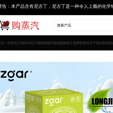
警告：本产品含有尼古丁，尼古丁是一种令人上瘾的化学
首页
一次性电子烟
积木电子烟
烟弹
烟杆
烟油
国标电子烟
博客资讯
关于我们
联系我
通配烟弹
ZGAR美版冰熊烟弹龙井三颗装-悦刻四五六代/国标烟