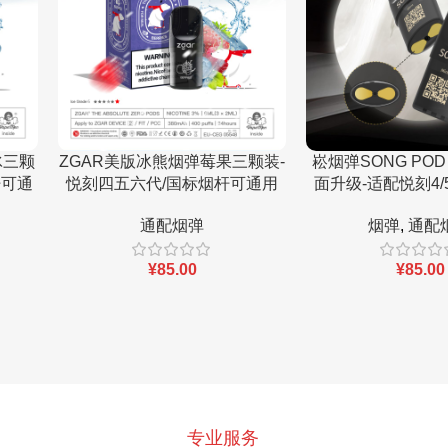
冰三颗
ZGAR美版冰熊烟弹莓果三颗装-
崧烟弹SONG POD
杆可通
悦刻四五六代/国标烟杆可通用
面升级-适配悦刻4/5
通配烟弹
烟弹
,
通配
¥
85.00
¥
85.00
专业服务