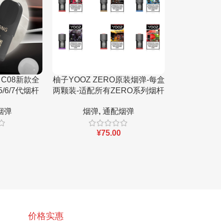
 C08新款全
柚子YOOZ ZERO原装烟弹-每盒
马里奥六代
/6/7代烟杆
两颗装-适配所有ZERO系列烟杆
颗装-二
烟弹
烟弹
,
通配烟弹
烟弹
¥
75.00
价格实惠