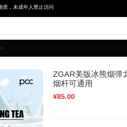
物质，未成年人禁止访问
们
杆可通用
ZGAR美版冰熊烟弹
烟杆可通用
¥
85.00