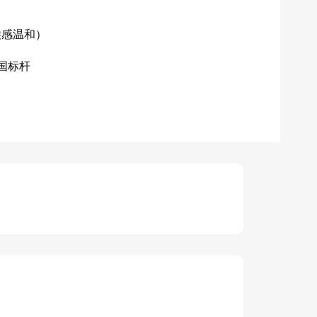
喉感温和）
国标杆